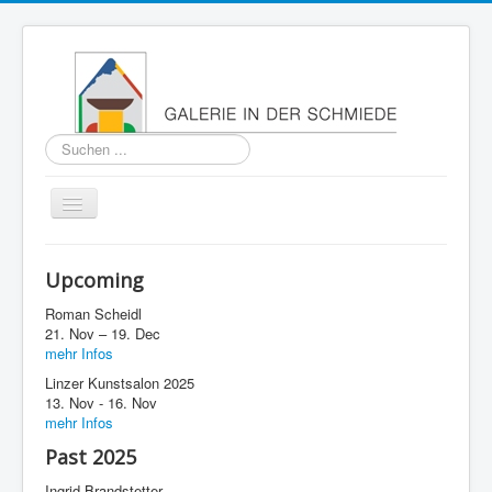
Suchen
...
Navigation
an/aus
Home
Upcoming
About
Roman Scheidl
Past
21. Nov – 19. Dec
mehr Infos
Press
Linzer Kunstsalon 2025
13. Nov - 16. Nov
Imprint
mehr Infos
Contact
Past 2025
Ingrid Brandstetter