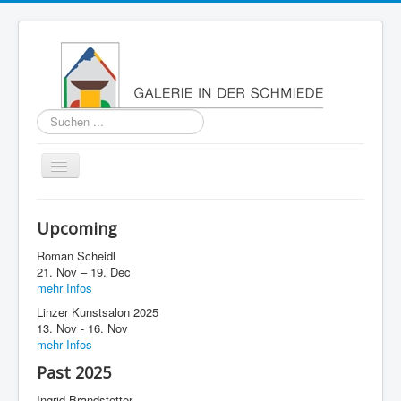
Suchen
...
Navigation
an/aus
Home
Upcoming
About
Roman Scheidl
Past
21. Nov – 19. Dec
mehr Infos
Press
Linzer Kunstsalon 2025
13. Nov - 16. Nov
Imprint
mehr Infos
Contact
Past 2025
Ingrid Brandstetter