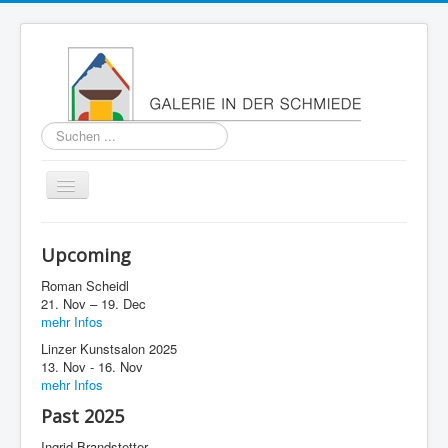
Suchen
...
Navigation
an/aus
Home
Upcoming
About
Roman Scheidl
Past
21. Nov – 19. Dec
mehr Infos
Press
Linzer Kunstsalon 2025
13. Nov - 16. Nov
Imprint
mehr Infos
Contact
Past 2025
Ingrid Brandstetter