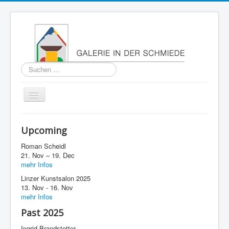
Suchen
...
Navigation
an/aus
Home
Upcoming
About
Roman Scheidl
Past
21. Nov – 19. Dec
mehr Infos
Press
Linzer Kunstsalon 2025
13. Nov - 16. Nov
Imprint
mehr Infos
Contact
Past 2025
Ingrid Brandstetter