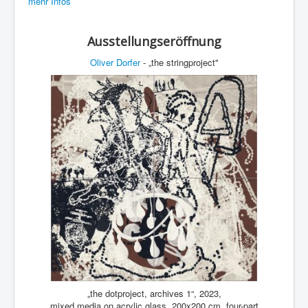
mehr Infos
Ausstellungseröffnung
Oliver Dorfer
- „the stringproject"
„the dotproject, archives 1“, 2023,
mixed media on acrylic glass, 200x200 cm, four-part