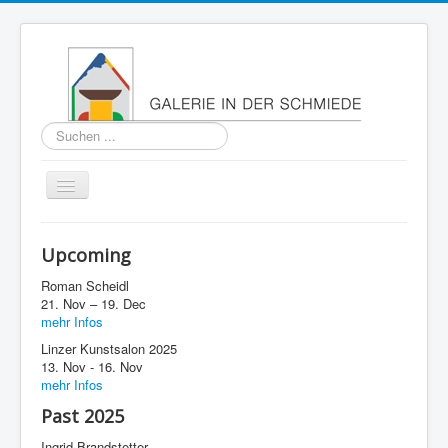
Suchen
...
Navigation
an/aus
Home
Upcoming
About
Roman Scheidl
Past
21. Nov – 19. Dec
mehr Infos
Press
Linzer Kunstsalon 2025
13. Nov - 16. Nov
Imprint
mehr Infos
Contact
Past 2025
Ingrid Brandstetter