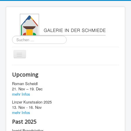
Suchen
...
Navigation
an/aus
Home
Upcoming
About
Roman Scheidl
Past
21. Nov – 19. Dec
mehr Infos
Press
Linzer Kunstsalon 2025
13. Nov - 16. Nov
Imprint
mehr Infos
Contact
Past 2025
Ingrid Brandstetter